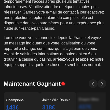
temporairement l’accès après plusieurs tentatives
infructueuses. Veuillez attendre quelques minutes puis
réessayer. Gardez votre e-mail de contact à jour et activez
une protection supplémentaire du compte si elle est
disponible dans vos paramètres pour une expérience plus
fluide sur France-pari Casino.
Lorsque vous vous connectez depuis la France et voyez
un message indiquant que votre localisation ou votre
appareil a changé, confirmez qu’il s’agit bien de vous.
Avant de saisir des informations de paiement en € ou
d’ouvrir la caisse du casino, arrêtez-vous et appelez notre
équipe support si quelque chose ne semble pas normal.
Maintenant Gagnant