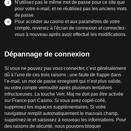
N’utilisez pas le même mot de passe pour ce site que
pour votre e-mail, et ne réutilisez pas les anciens mots
de passe.
Pour accéder au casino et aux paramètres de votre
compte, revenez à l’écran de connexion et connectez-
vous à nouveau après avoir effectué les modifications.
Dépannage de connexion
Si vous ne pouvez pas vous connecter, c’est généralement
dû à l’une de ces trois raisons : une faute de frappe dans
l’e-mail, un mot de passe enregistré qui n’est plus valide,
ou votre compte verrouillé après plusieurs tentatives
infructueuses. La touche Verr. Maj ne doit pas être activée
sur France-pari Casino. Si vous avez copié-collé,
supprimez les espaces supplémentaires. Si votre
navigateur remplit automatiquement le mauvais champ,
supprimez-le et saisissez à nouveau les informations. Pour
des raisons de sécurité, nous pouvons bloquer