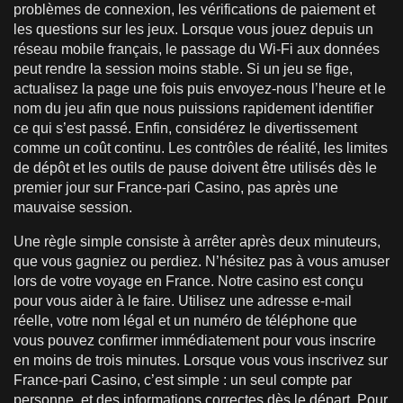
problèmes de connexion, les vérifications de paiement et
les questions sur les jeux. Lorsque vous jouez depuis un
réseau mobile français, le passage du Wi-Fi aux données
peut rendre la session moins stable. Si un jeu se fige,
actualisez la page une fois puis envoyez-nous l’heure et le
nom du jeu afin que nous puissions rapidement identifier
ce qui s’est passé. Enfin, considérez le divertissement
comme un coût continu. Les contrôles de réalité, les limites
de dépôt et les outils de pause doivent être utilisés dès le
premier jour sur France-pari Casino, pas après une
mauvaise session.
Une règle simple consiste à arrêter après deux minuteurs,
que vous gagniez ou perdiez. N’hésitez pas à vous amuser
lors de votre voyage en France. Notre casino est conçu
pour vous aider à le faire. Utilisez une adresse e-mail
réelle, votre nom légal et un numéro de téléphone que
vous pouvez confirmer immédiatement pour vous inscrire
en moins de trois minutes. Lorsque vous vous inscrivez sur
France-pari Casino, c’est simple : un seul compte par
personne, et des informations correctes dès le départ. Pour