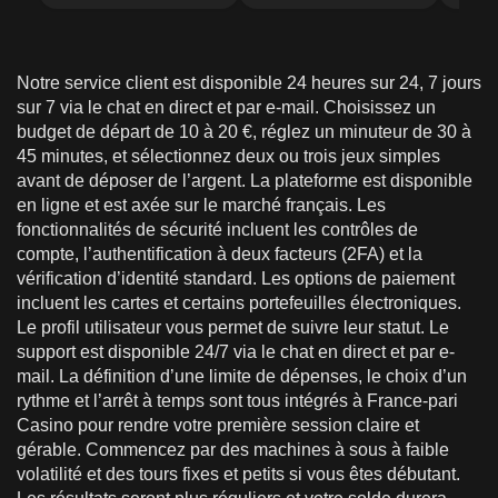
Voici les étapes à suivre pour obtenir et utiliser
un code promo :
Expérience de l’application mobile
Notre service client est disponible 24 heures sur 24, 7 jours
sur 7 via le chat en direct et par e-mail. Choisissez un
Comment nous assurons un bon fonctionnement
budget de départ de 10 à 20 €, réglez un minuteur de 30 à
du jeu mobile sur toutes les connexions :
45 minutes, et sélectionnez deux ou trois jeux simples
Programme VIP
avant de déposer de l’argent. La plateforme est disponible
en ligne et est axée sur le marché français. Les
Sécurité et jeu responsable
fonctionnalités de sécurité incluent les contrôles de
compte, l’authentification à deux facteurs (2FA) et la
Paris hippiques français
vérification d’identité standard. Les options de paiement
incluent les cartes et certains portefeuilles électroniques.
Le profil utilisateur vous permet de suivre leur statut. Le
support est disponible 24/7 via le chat en direct et par e-
mail. La définition d’une limite de dépenses, le choix d’un
rythme et l’arrêt à temps sont tous intégrés à France-pari
Casino pour rendre votre première session claire et
gérable. Commencez par des machines à sous à faible
volatilité et des tours fixes et petits si vous êtes débutant.