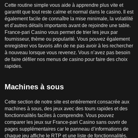
Cette routine simple vous aide à apprendre plus vite et
garantit que tout reste calme et normal dans le casino. Il est
également facile de connaître la mise minimale, la volatilité
et d’autres détails importants avant de rejoindre une table.
France-pari Casino vous permet de trier les jeux par
fournisseur, thème ou popularité. Vous pouvez également
enregistrer vos favoris afin de ne pas avoir à les rechercher
à nouveau lorsque vous revenez. Vous n’avez pas besoin
de faire défiler nos menus de casino pour faire des choix
rapides.
Machines à sous
Cette section de notre site est entièrement consacrée aux
machines à sous, des jeux avec des tours rapides et des
fonctionnalités faciles à comprendre. Vous pouvez
comparer les jeux sur France-pari Casino sans ouvrir de
pages supplémentaires car le panneau d’informations de
chaque jeu affiche le RTP et une liste de fonctionnalités.