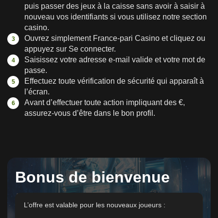
puis passer des jeux à la caisse sans avoir à saisir à
nouveau vos identifiants si vous utilisez notre section
casino.
Ouvrez simplement France-pari Casino et cliquez ou
appuyez sur Se connecter.
Saisissez votre adresse e-mail valide et votre mot de
passe.
Effectuez toute vérification de sécurité qui apparaît à
l’écran.
Avant d’effectuer toute action impliquant des €,
assurez-vous d’être dans le bon profil.
Bonus de bienvenue
L’offre est valable pour les nouveaux joueurs :