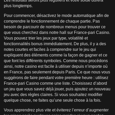
Les résultats seront plus réguliers et votre solde durera
plus longtemps.
Pour commencer, désactivez le mode automatique afin de
comprendre le fonctionnement de chaque partie. Pas
besoin de parcourir de nombreux menus pour trouver ce
que vous cherchez dans notre hall sur France-pari Casino.
Vous pouvez trier les jeux par type, volatilité et
fonctionnalités bonus immédiatement. De plus, il y a des
notes courtes et faciles à comprendre sur le jeu qui
expliquent des éléments comme la façon de gagner et ce
que font les différents symboles. Comme nous procédons
ainsi, notre casino est facile à utiliser depuis n’importe où
en France, pas seulement depuis Paris. Ce que nous vous
suggérons de faire pendant votre première heure : utilisez
France-pari Casino comme une liste. Choisissez d’abord
un jeu que vous savez déjà jouer, puis ajoutez un nouveau
jeu avec des règles claires. Si vous souhaitez modifier
quelque chose, ne faites qu’une seule chose à la fois.
Vous apprendrez plus vite et éviterez l’erreur d’augmenter