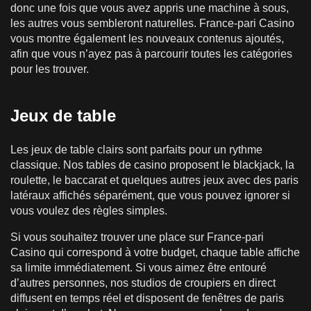
donc une fois que vous avez appris une machine à sous,
les autres vous sembleront naturelles. France-pari Casino
vous montre également les nouveaux contenus ajoutés,
afin que vous n’ayez pas à parcourir toutes les catégories
pour les trouver.
Jeux de table
Les jeux de table clairs sont parfaits pour un rythme
classique. Nos tables de casino proposent le blackjack, la
roulette, le baccarat et quelques autres jeux avec des paris
latéraux affichés séparément, que vous pouvez ignorer si
vous voulez des règles simples.
Si vous souhaitez trouver une place sur France-pari
Casino qui correspond à votre budget, chaque table affiche
sa limite immédiatement. Si vous aimez être entouré
d’autres personnes, nos studios de croupiers en direct
diffusent en temps réel et disposent de fenêtres de paris