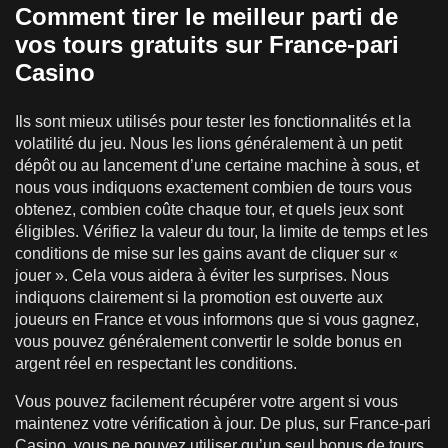
Comment tirer le meilleur parti de
vos tours gratuits sur France-pari
Casino
Ils sont mieux utilisés pour tester les fonctionnalités et la
volatilité du jeu. Nous les lions généralement à un petit
dépôt ou au lancement d’une certaine machine à sous, et
nous vous indiquons exactement combien de tours vous
obtenez, combien coûte chaque tour, et quels jeux sont
éligibles. Vérifiez la valeur du tour, la limite de temps et les
conditions de mise sur les gains avant de cliquer sur «
jouer ». Cela vous aidera à éviter les surprises. Nous
indiquons clairement si la promotion est ouverte aux
joueurs en France et vous informons que si vous gagnez,
vous pouvez généralement convertir le solde bonus en
argent réel en respectant les conditions.
Vous pouvez facilement récupérer votre argent si vous
maintenez votre vérification à jour. De plus, sur France-pari
Casino, vous ne pouvez utiliser qu’un seul bonus de tours