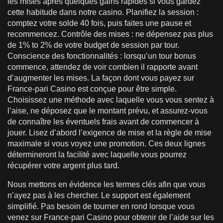
les mises après quelques gains rapides si vous gardez
cette habitude dans notre casino. Planifiez la session :
comptez votre solde 40 fois, puis faites une pause et
recommencez. Contrôle des mises : ne dépensez pas plus
de 1% to 2% de votre budget de session par tour.
Conscience des fonctionnalités : lorsqu’un tour bonus
commence, attendez de voir combien il rapporte avant
d’augmenter les mises. La façon dont vous payez sur
France-pari Casino est conçue pour être simple.
Choisissez une méthode avec laquelle vous vous sentez à
l’aise, ne déposez que le montant prévu, et assurez-vous
de connaître les éventuels frais avant de commencer à
jouer. Lisez d’abord l’exigence de mise et la règle de mise
maximale si vous voyez une promotion. Ces deux lignes
détermineront la facilité avec laquelle vous pourrez
récupérer votre argent plus tard.
Nous mettons en évidence les termes clés afin que vous
n’ayez pas à les chercher. Le support est également
simplifié. Pas besoin de tourner en rond lorsque vous
venez sur France-pari Casino pour obtenir de l’aide sur les