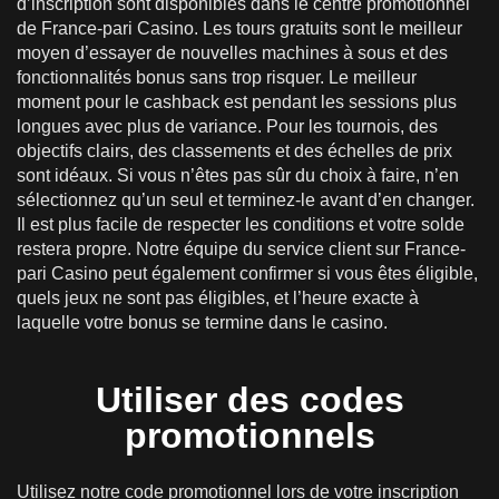
d’inscription sont disponibles dans le centre promotionnel
de France-pari Casino. Les tours gratuits sont le meilleur
moyen d’essayer de nouvelles machines à sous et des
fonctionnalités bonus sans trop risquer. Le meilleur
moment pour le cashback est pendant les sessions plus
longues avec plus de variance. Pour les tournois, des
objectifs clairs, des classements et des échelles de prix
sont idéaux. Si vous n’êtes pas sûr du choix à faire, n’en
sélectionnez qu’un seul et terminez-le avant d’en changer.
Il est plus facile de respecter les conditions et votre solde
restera propre. Notre équipe du service client sur France-
pari Casino peut également confirmer si vous êtes éligible,
quels jeux ne sont pas éligibles, et l’heure exacte à
laquelle votre bonus se termine dans le casino.
Utiliser des codes
promotionnels
Utilisez notre code promotionnel lors de votre inscription